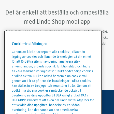
Det är enkelt att beställa och ombeställa
med Linde Shop mobilapp
Med Linde Shop-appen kan du beställa gas var du än befinner dig.
Du kan vara inloggad, göra ombeställningar med bara några klick,
Cookie-inställningar
skapa ordermallar och ladda ner fakturor och följesedlar snabbt
och smidigt.
Genom att klicka "acceptera alla cookies", tillåter du
lagring av cookies och liknande teknologier på din enhet
för att förbättra sitens navigering, analysera site-
användningen, erbjuda specifik funktionalitet, och bidra
till våra marknadsföringinsatser. Strikt nödvändiga cookies
är alltid aktiva. Du kan också hantera dina cookie-val
genom att klicka på "cookie-inställningar". Olika cookies
kan ställas in av tredjepartsleverantörer i USA. Genom att
godkänna sådana cookies samtycker du också till
överföring av dina uppgifter till USA enligt artikel 49.1 i
EU:s GDPR. Observera att även om Linde vidtar åtgärder för
Användarvillkor
att skydda dina uppgifter i händelse av en sådan
överföring, kan det hända att den amerikanska
Dataskydd