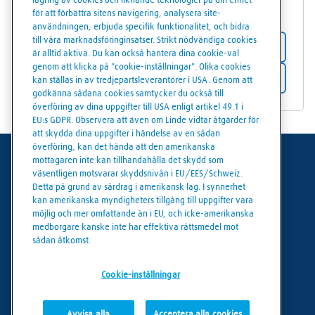
lagring av cookies och liknande teknologier på din enhet
42792
Varekil
för att förbättra sitens navigering, analysera site-
användningen, erbjuda specifik funktionalitet, och bidra
till våra marknadsföringinsatser. Strikt nödvändiga cookies
Butiksdetaljer
är alltid aktiva. Du kan också hantera dina cookie-val
genom att klicka på "cookie-inställningar". Olika cookies
Få vägbeskrivning
kan ställas in av tredjepartsleverantörer i USA. Genom att
godkänna sådana cookies samtycker du också till
överföring av dina uppgifter till USA enligt artikel 49.1 i
EU:s GDPR. Observera att även om Linde vidtar åtgärder för
att skydda dina uppgifter i händelse av en sådan
överföring, kan det hända att den amerikanska
mottagaren inte kan tillhandahålla det skydd som
Användarvillkor
väsentligen motsvarar skyddsnivån i EU/EES/Schweiz.
Detta på grund av särdrag i amerikansk lag. I synnerhet
Dataskydd
kan amerikanska myndigheters tillgång till uppgifter vara
möjlig och mer omfattande än i EU, och icke-amerikanska
Cookies policy
medborgare kanske inte har effektiva rättsmedel mot
sådan åtkomst.
Cookie-inställningar
Cookie-inställningar
Avvisa alla
Acceptera alla cookies