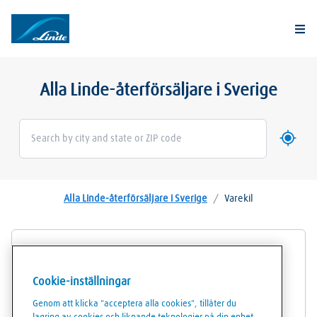
Togg
Alla Linde-återförsäljare i Sverige
Använd 
Geoloca
Alla Linde-återförsäljare i Sverige
/
Varekil
Linde Gas Försäljningsställe XL-Bygg
Varekil/XL-Bygg Skärhamn
Cookie-inställningar
Genom att klicka "acceptera alla cookies", tillåter du
Borgen 102