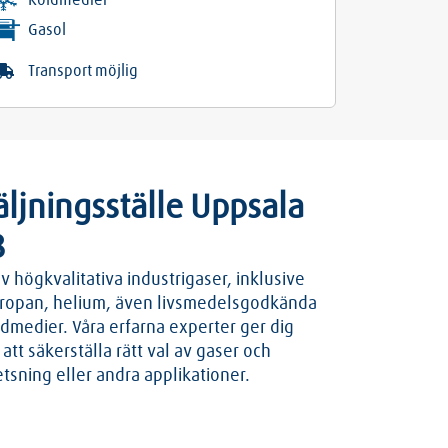
Köldmedier
Gasol
Transport möjlig
äljningsställe Uppsala
B
av högkvalitativa industrigaser, inklusive
propan, helium, även livsmedelsgodkända
ldmedier. Våra erfarna experter ger dig
att säkerställa rätt val av gaser och
etsning eller andra applikationer.