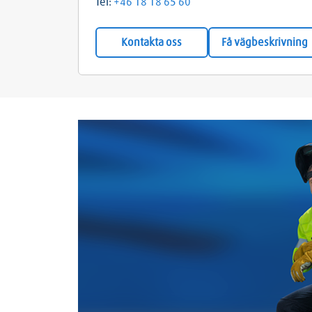
Tel:
+46 18 18 65 60
Kontakta oss
Få vägbeskrivning