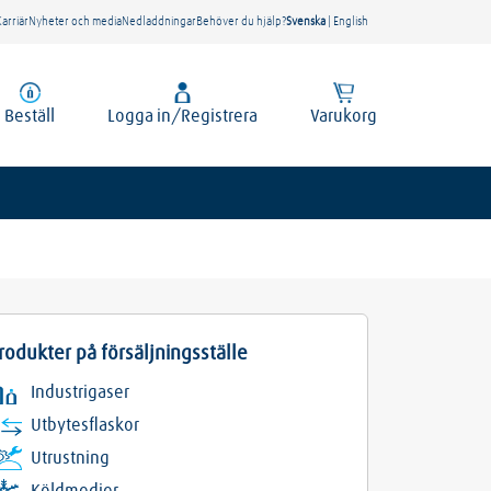
Karriär
Nyheter och media
Nedladdningar
Behöver du hjälp?
Svenska
|
English
Beställ
Logga in/Registrera
Varukorg
rodukter på försäljningsställe
Industrigaser
Utbytesflaskor
Utrustning