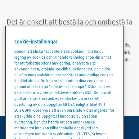
Det är enkelt att beställa och ombeställa
med Linde Shop mobilapp
Cookie-inställningar
Med Linde Shop-appen kan du beställa gas var du än befinner dig.
Genom att klicka "acceptera alla cookies", tillåter du
Du kan vara inloggad, göra ombeställningar med bara några klick,
lagring av cookies och liknande teknologier på din enhet
skapa ordermallar och ladda ner fakturor och följesedlar snabbt
för att förbättra sitens navigering, analysera site-
och smidigt.
användningen, erbjuda specifik funktionalitet, och bidra
till våra marknadsföringinsatser. Strikt nödvändiga cookies
är alltid aktiva. Du kan också hantera dina cookie-val
genom att klicka på "cookie-inställningar". Olika cookies
kan ställas in av tredjepartsleverantörer i USA. Genom att
godkänna sådana cookies samtycker du också till
överföring av dina uppgifter till USA enligt artikel 49.1 i
EU:s GDPR. Observera att även om Linde vidtar åtgärder för
att skydda dina uppgifter i händelse av en sådan
överföring, kan det hända att den amerikanska
mottagaren inte kan tillhandahålla det skydd som
Användarvillkor
väsentligen motsvarar skyddsnivån i EU/EES/Schweiz.