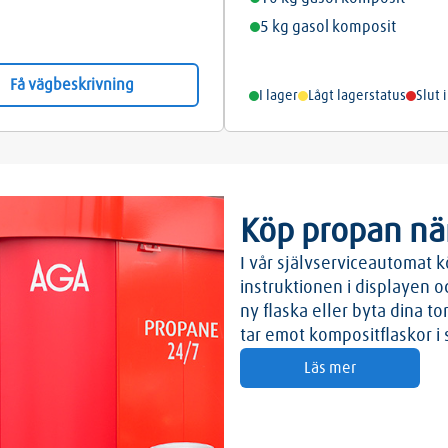
5 kg gasol komposit
Få vägbeskrivning
I lager
Lågt lagerstatus
Slut 
Köp propan när
I vår självserviceautomat k
instruktionen i displayen 
ny flaska eller byta dina t
tar emot kompositflaskor i
Läs mer