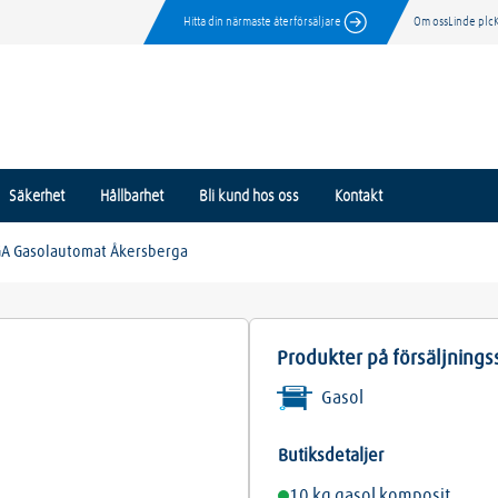
Hitta din närmaste återförsäljare
Om oss
Linde plc
Säkerhet
Hållbarhet
Bli kund hos oss
Kontakt
A Gasolautomat Åkersberga
Produkter på försäljnings
Gasol
Butiksdetaljer
10 kg gasol komposit