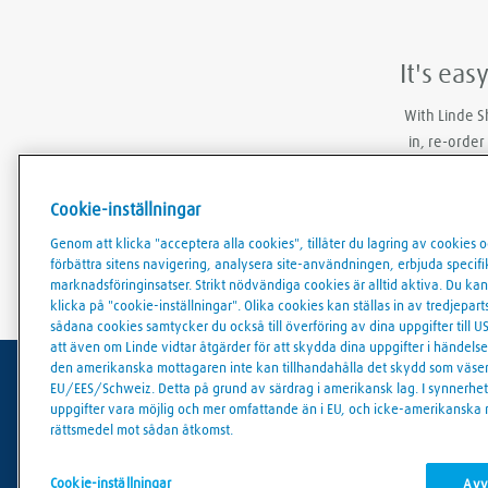
It's eas
With Linde S
in, re-order
Cookie-inställningar
Genom att klicka "acceptera alla cookies", tillåter du lagring av cookies 
förbättra sitens navigering, analysera site-användningen, erbjuda specifik 
marknadsföringinsatser. Strikt nödvändiga cookies är alltid aktiva. Du k
klicka på "cookie-inställningar". Olika cookies kan ställas in av tredjep
sådana cookies samtycker du också till överföring av dina uppgifter till US
att även om Linde vidtar åtgärder för att skydda dina uppgifter i händels
den amerikanska mottagaren inte kan tillhandahålla det skydd som väsen
EU/EES/Schweiz. Detta på grund av särdrag i amerikansk lag. I synnerhet
uppgifter vara möjlig och mer omfattande än i EU, och icke-amerikanska
Användarvillkor
Dataskydd
Cookies policy
C
rättsmedel mot sådan åtkomst.
© Linde 2026
Cookie-inställningar
Avvi