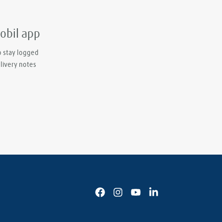
mobil app
o stay logged
elivery notes