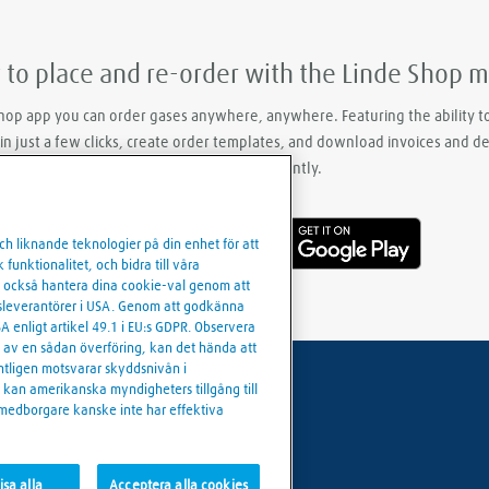
y to place and re-order with the Linde Shop 
hop app you can order gases anywhere, anywhere. Featuring the ability t
 in just a few clicks, create order templates, and download invoices and d
eaily and conveniently.
och liknande teknologier på din enhet för att
funktionalitet, och bidra till våra
an också hantera dina cookie-val genom att
artsleverantörer i USA. Genom att godkänna
A enligt artikel 49.1 i EU:s GDPR. Observera
e av en sådan överföring, kan det hända att
tligen motsvarar skyddsnivån i
 kan amerikanska myndigheters tillgång till
 medborgare kanske inte har effektiva
ookie-inställningar
sa alla
Acceptera alla cookies