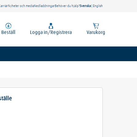
Karriär
Nyheter och media
Nedladdningar
Behöver du hjälp?
Svenska
|
English
Beställ
Logga in/Registrera
Varukorg
ställe