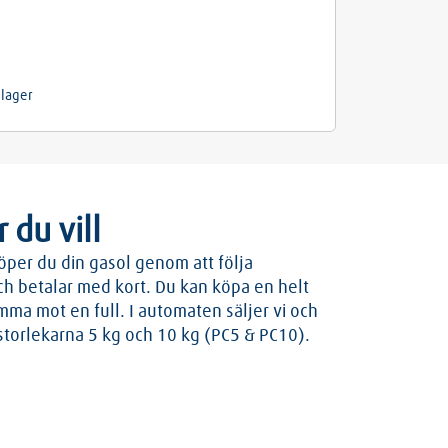
i lager
 du vill
öper du din gasol genom att följa
och betalar med kort. Du kan köpa en helt
omma mot en full. I automaten säljer vi och
 storlekarna 5 kg och 10 kg (PC5 & PC10).