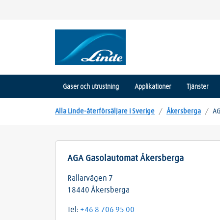
Gaser och utrustning
Applikationer
Tjänster
Alla Linde-återförsäljare i Sverige
/
Åkersberga
/
AG
AGA Gasolautomat Åkersberga
Rallarvägen 7
18440
Åkersberga
Tel:
+46 8 706 95 00