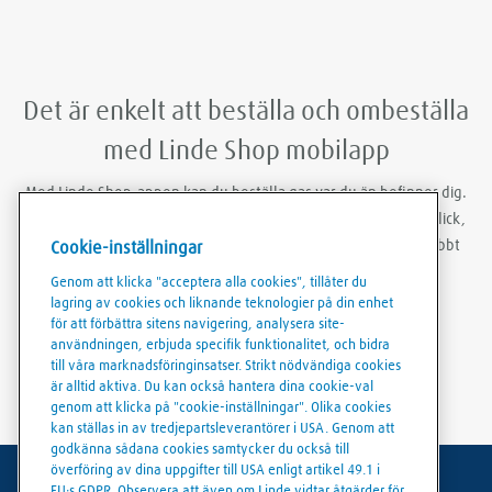
Det är enkelt att beställa och ombeställa
med Linde Shop mobilapp
Med Linde Shop-appen kan du beställa gas var du än befinner dig.
Du kan vara inloggad, göra ombeställningar med bara några klick,
skapa ordermallar och ladda ner fakturor och följesedlar snabbt
Cookie-inställningar
och smidigt.
Genom att klicka "acceptera alla cookies", tillåter du
lagring av cookies och liknande teknologier på din enhet
för att förbättra sitens navigering, analysera site-
användningen, erbjuda specifik funktionalitet, och bidra
till våra marknadsföringinsatser. Strikt nödvändiga cookies
är alltid aktiva. Du kan också hantera dina cookie-val
genom att klicka på "cookie-inställningar". Olika cookies
kan ställas in av tredjepartsleverantörer i USA. Genom att
godkänna sådana cookies samtycker du också till
överföring av dina uppgifter till USA enligt artikel 49.1 i
EU:s GDPR. Observera att även om Linde vidtar åtgärder för