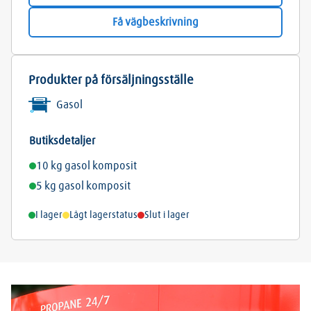
Få vägbeskrivning
Produkter på försäljningsställe
Gasol
Butiksdetaljer
10 kg gasol komposit
5 kg gasol komposit
I lager
Lågt lagerstatus
Slut i lager