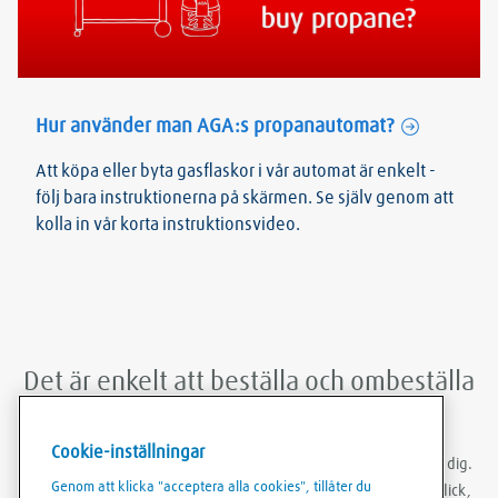
Hur använder man AGA:s propanautomat?
Att köpa eller byta gasflaskor i vår automat är enkelt -
följ bara instruktionerna på skärmen. Se själv genom att
kolla in vår korta instruktionsvideo.
Det är enkelt att beställa och ombeställa
med Linde Shop mobilapp
Cookie-inställningar
Med Linde Shop-appen kan du beställa gas var du än befinner dig.
Genom att klicka "acceptera alla cookies", tillåter du
Du kan vara inloggad, göra ombeställningar med bara några klick,