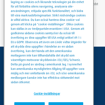
lagring av cookies och liknande teknologier på din enhet
skapa ordermallar och ladda ner fakturor och följesedlar snabbt
för att förbättra sitens navigering, analysera site-
och smidigt.
användningen, erbjuda specifik funktionalitet, och bidra
till våra marknadsföringinsatser. Strikt nödvändiga cookies
är alltid aktiva. Du kan också hantera dina cookie-val
genom att klicka på "cookie-inställningar". Olika cookies
kan ställas in av tredjepartsleverantörer i USA. Genom att
godkänna sådana cookies samtycker du också till
överföring av dina uppgifter till USA enligt artikel 49.1 i
EU:s GDPR. Observera att även om Linde vidtar åtgärder för
att skydda dina uppgifter i händelse av en sådan
överföring, kan det hända att den amerikanska
mottagaren inte kan tillhandahålla det skydd som
Användarvillkor
väsentligen motsvarar skyddsnivån i EU/EES/Schweiz.
Detta på grund av särdrag i amerikansk lag. I synnerhet
Dataskydd
kan amerikanska myndigheters tillgång till uppgifter vara
möjlig och mer omfattande än i EU, och icke-amerikanska
Cookies policy
medborgare kanske inte har effektiva rättsmedel mot
sådan åtkomst.
Cookie-inställningar
Cookie-inställningar