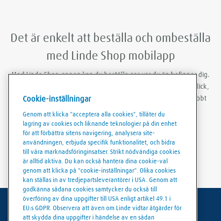
Det är enkelt att beställa och ombeställa
med Linde Shop mobilapp
Med Linde Shop-appen kan du beställa gas var du än befinner dig.
Du kan vara inloggad, göra ombeställningar med bara några klick,
Cookie-inställningar
skapa ordermallar och ladda ner fakturor och följesedlar snabbt
och smidigt.
Genom att klicka "acceptera alla cookies", tillåter du
lagring av cookies och liknande teknologier på din enhet
för att förbättra sitens navigering, analysera site-
användningen, erbjuda specifik funktionalitet, och bidra
till våra marknadsföringinsatser. Strikt nödvändiga cookies
är alltid aktiva. Du kan också hantera dina cookie-val
genom att klicka på "cookie-inställningar". Olika cookies
kan ställas in av tredjepartsleverantörer i USA. Genom att
godkänna sådana cookies samtycker du också till
överföring av dina uppgifter till USA enligt artikel 49.1 i
EU:s GDPR. Observera att även om Linde vidtar åtgärder för
Användarvillkor
att skydda dina uppgifter i händelse av en sådan