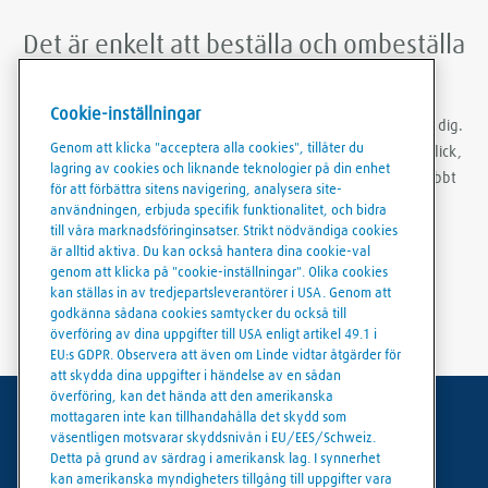
Det är enkelt att beställa och ombeställa
med Linde Shop mobilapp
Cookie-inställningar
Med Linde Shop-appen kan du beställa gas var du än befinner dig.
Genom att klicka "acceptera alla cookies", tillåter du
Du kan vara inloggad, göra ombeställningar med bara några klick,
lagring av cookies och liknande teknologier på din enhet
skapa ordermallar och ladda ner fakturor och följesedlar snabbt
för att förbättra sitens navigering, analysera site-
och smidigt.
användningen, erbjuda specifik funktionalitet, och bidra
till våra marknadsföringinsatser. Strikt nödvändiga cookies
är alltid aktiva. Du kan också hantera dina cookie-val
genom att klicka på "cookie-inställningar". Olika cookies
kan ställas in av tredjepartsleverantörer i USA. Genom att
godkänna sådana cookies samtycker du också till
överföring av dina uppgifter till USA enligt artikel 49.1 i
EU:s GDPR. Observera att även om Linde vidtar åtgärder för
att skydda dina uppgifter i händelse av en sådan
överföring, kan det hända att den amerikanska
mottagaren inte kan tillhandahålla det skydd som
Användarvillkor
väsentligen motsvarar skyddsnivån i EU/EES/Schweiz.
Detta på grund av särdrag i amerikansk lag. I synnerhet
Dataskydd
kan amerikanska myndigheters tillgång till uppgifter vara