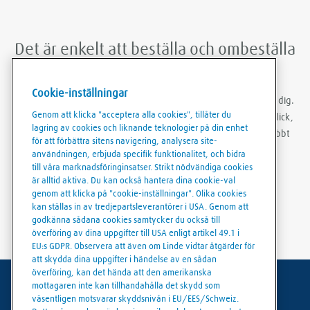
Det är enkelt att beställa och ombeställa
med Linde Shop mobilapp
Cookie-inställningar
Med Linde Shop-appen kan du beställa gas var du än befinner dig.
Genom att klicka "acceptera alla cookies", tillåter du
Du kan vara inloggad, göra ombeställningar med bara några klick,
lagring av cookies och liknande teknologier på din enhet
skapa ordermallar och ladda ner fakturor och följesedlar snabbt
för att förbättra sitens navigering, analysera site-
och smidigt.
användningen, erbjuda specifik funktionalitet, och bidra
till våra marknadsföringinsatser. Strikt nödvändiga cookies
är alltid aktiva. Du kan också hantera dina cookie-val
genom att klicka på "cookie-inställningar". Olika cookies
kan ställas in av tredjepartsleverantörer i USA. Genom att
godkänna sådana cookies samtycker du också till
överföring av dina uppgifter till USA enligt artikel 49.1 i
EU:s GDPR. Observera att även om Linde vidtar åtgärder för
att skydda dina uppgifter i händelse av en sådan
överföring, kan det hända att den amerikanska
mottagaren inte kan tillhandahålla det skydd som
Användarvillkor
väsentligen motsvarar skyddsnivån i EU/EES/Schweiz.