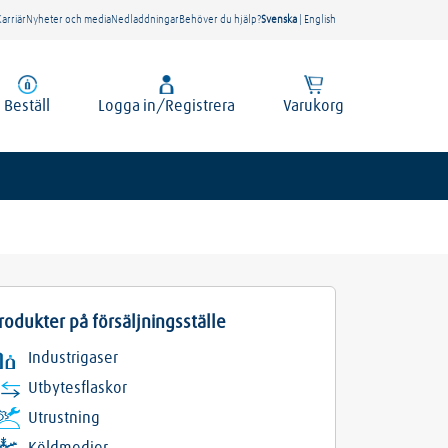
Karriär
Nyheter och media
Nedladdningar
Behöver du hjälp?
Svenska
|
English
Beställ
Logga in/Registrera
Varukorg
rodukter på försäljningsställe
Industrigaser
Utbytesflaskor
Utrustning