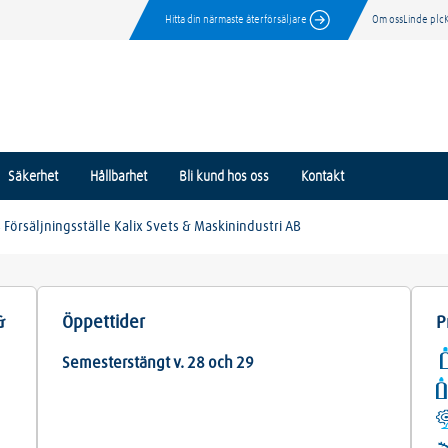
Hitta din närmaste återförsäljare
Om oss
Linde plc
Säkerhet
Hållbarhet
Bli kund hos oss
Kontakt
 Försäljningsställe Kalix Svets & Maskinindustri AB
&
Öppettider
P
Semesterstängt v. 28 och 29