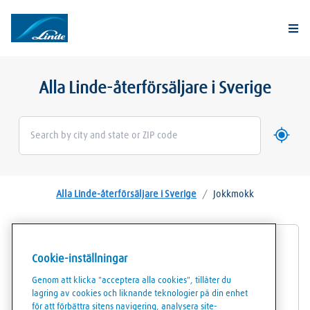
Togg
Alla Linde-återförsäljare i Sverige
Använd 
Geoloca
Alla Linde-återförsäljare i Sverige
/
Jokkmokk
Linde Gas Försäljningsställe Bagge Bygg AB
Cookie-inställningar
Genom att klicka "acceptera alla cookies", tillåter du
Lappstavägen 14
lagring av cookies och liknande teknologier på din enhet
96231
Jokkmokk
för att förbättra sitens navigering, analysera site-