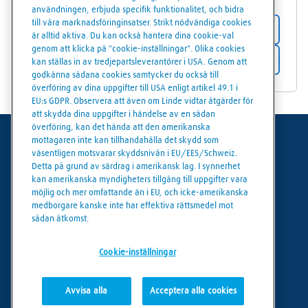
användningen, erbjuda specifik funktionalitet, och bidra
till våra marknadsföringinsatser. Strikt nödvändiga cookies
Butiksdetaljer
är alltid aktiva. Du kan också hantera dina cookie-val
genom att klicka på "cookie-inställningar". Olika cookies
Få vägbeskrivning
kan ställas in av tredjepartsleverantörer i USA. Genom att
godkänna sådana cookies samtycker du också till
överföring av dina uppgifter till USA enligt artikel 49.1 i
EU:s GDPR. Observera att även om Linde vidtar åtgärder för
att skydda dina uppgifter i händelse av en sådan
överföring, kan det hända att den amerikanska
mottagaren inte kan tillhandahålla det skydd som
Användarvillkor
väsentligen motsvarar skyddsnivån i EU/EES/Schweiz.
Detta på grund av särdrag i amerikansk lag. I synnerhet
Dataskydd
kan amerikanska myndigheters tillgång till uppgifter vara
möjlig och mer omfattande än i EU, och icke-amerikanska
Cookies policy
medborgare kanske inte har effektiva rättsmedel mot
sådan åtkomst.
Cookie-inställningar
Cookie-inställningar
Avvisa alla
Acceptera alla cookies
© Linde 2026