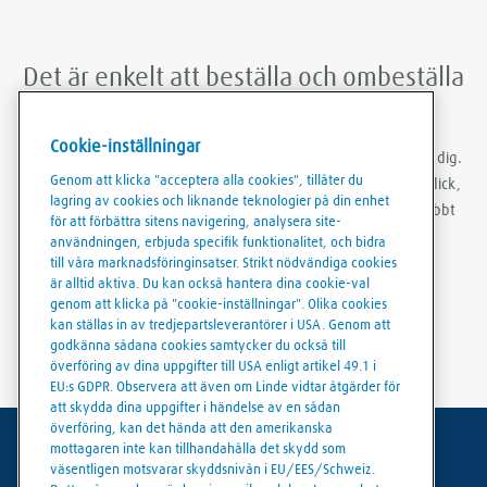
Det är enkelt att beställa och ombeställa
med Linde Shop mobilapp
Cookie-inställningar
Med Linde Shop-appen kan du beställa gas var du än befinner dig.
Genom att klicka "acceptera alla cookies", tillåter du
Du kan vara inloggad, göra ombeställningar med bara några klick,
lagring av cookies och liknande teknologier på din enhet
skapa ordermallar och ladda ner fakturor och följesedlar snabbt
för att förbättra sitens navigering, analysera site-
och smidigt.
användningen, erbjuda specifik funktionalitet, och bidra
till våra marknadsföringinsatser. Strikt nödvändiga cookies
är alltid aktiva. Du kan också hantera dina cookie-val
genom att klicka på "cookie-inställningar". Olika cookies
kan ställas in av tredjepartsleverantörer i USA. Genom att
godkänna sådana cookies samtycker du också till
överföring av dina uppgifter till USA enligt artikel 49.1 i
EU:s GDPR. Observera att även om Linde vidtar åtgärder för
att skydda dina uppgifter i händelse av en sådan
överföring, kan det hända att den amerikanska
mottagaren inte kan tillhandahålla det skydd som
Användarvillkor
väsentligen motsvarar skyddsnivån i EU/EES/Schweiz.