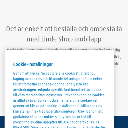
Det är enkelt att beställa och ombeställa
med Linde Shop mobilapp
Med Linde Shop-appen kan du beställa gas var du än befinner dig.
Du kan vara inloggad, göra ombeställningar med bara några klick,
skapa ordermallar och ladda ner fakturor och följesedlar snabbt
Cookie-inställningar
och smidigt.
Genom att klicka "acceptera alla cookies", tillåter du
lagring av cookies och liknande teknologier på din enhet
för att förbättra sitens navigering, analysera site-
användningen, erbjuda specifik funktionalitet, och bidra
till våra marknadsföringinsatser. Strikt nödvändiga cookies
är alltid aktiva. Du kan också hantera dina cookie-val
genom att klicka på "cookie-inställningar". Olika cookies
kan ställas in av tredjepartsleverantörer i USA. Genom att
godkänna sådana cookies samtycker du också till
överföring av dina uppgifter till USA enligt artikel 49.1 i
EU:s GDPR. Observera att även om Linde vidtar åtgärder för